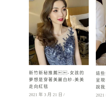
新竹新秘推薦-女孩的
這些
夢想是穿著美麗白紗-美美
呈現
走向紅毯
說我
2021 年 3 月 21 日
2021