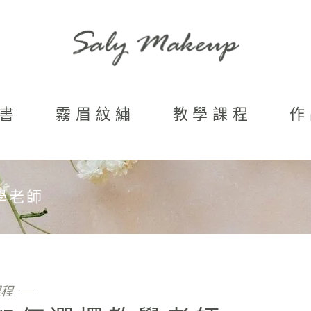
書
霧眉紋繡
教學課程
作
學老師
課程