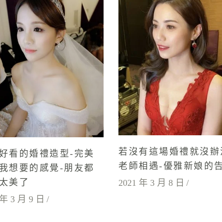
若沒有這場婚禮就沒辦
好看的婚禮造型-完美
老師相遇-優雅新娘的
我想要的感覺-朋友都
太美了
2021 年 3 月 8 日
 年 3 月 9 日