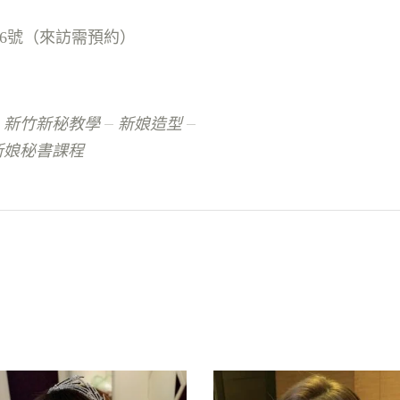
巷6號（來訪需預約）
新竹新秘教學
新娘造型
新娘秘書課程