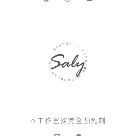
E
U
K
P
A
M
-
-
E
Y
G
E
N
B
R
I
D
O
A
W
L
B
M
O
I
R
C
本工作室採完全預約制