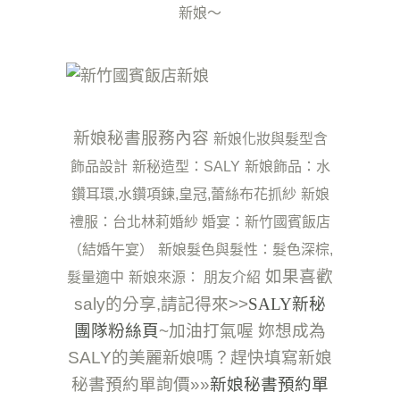
新娘～
新娘秘書服務內容
新娘化妝與髮型含
飾品設計
新秘造型：SALY
新娘飾品：水
鑽耳環,水鑽項鍊,皇冠,蕾絲布花抓紗
新娘
禮服：台北林莉婚紗
婚宴：新竹國賓飯店
（結婚午宴）
新娘髮色與髮性：髮色深棕,
如果喜歡
髮量適中
新娘來源： 朋友介紹
saly的分享,請記得來>>
SALY新秘
團隊粉絲頁
~加油打氣喔
妳想成為
SALY的美麗新娘嗎？趕快填寫新娘
秘書預約單詢價»»
新娘秘書預約單