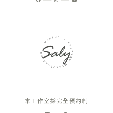
U
E
P
K
A
-
M
E
-
Y
E
G
B
N
R
I
O
D
W
A
L
M
B
I
O
C
R
本工作室採完全預約制