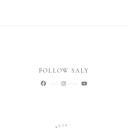
FOLLOW SALY
E
U
K
P
A