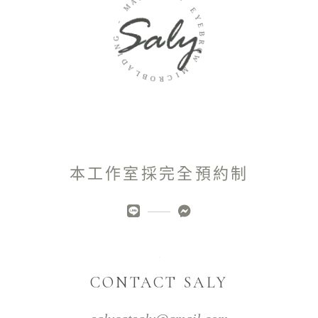
M
-
-
E
Y
G
E
N
B
R
I
D
O
A
W
L
B
M
O
I
R
C
本工作室採完全預約制
CONTACT SALY