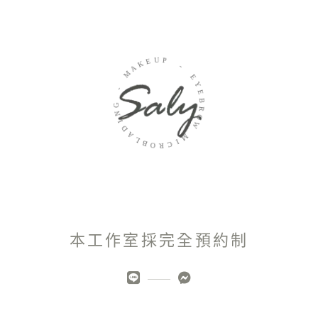
U
E
P
K
A
-
M
E
-
Y
E
G
B
N
R
I
O
D
W
A
L
M
B
I
O
C
R
本工作室採完全預約制