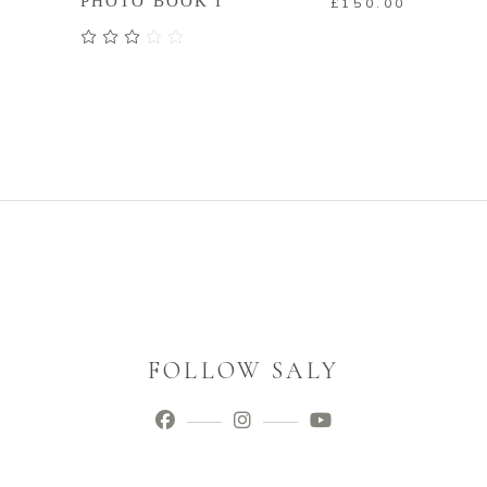
PHOTO BOOK I
£
150.00
評分
3.00
滿分
5
FOLLOW SALY