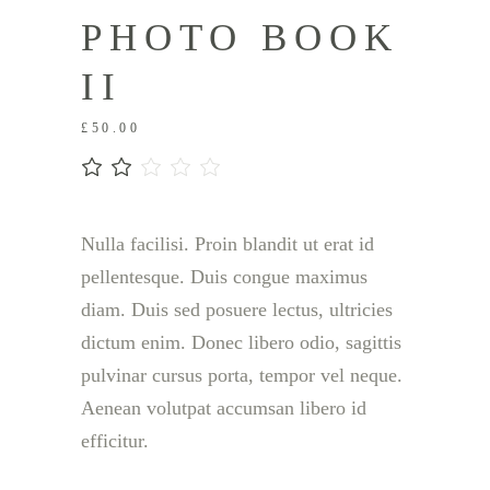
PHOTO BOOK
II
£
50.00
1
評分
2.00
/
Nulla facilisi. Proin blandit ut erat id
5，
已有
pellentesque. Duis congue maximus
位顧
diam. Duis sed posuere lectus, ultricies
客進
行評
dictum enim. Donec libero odio, sagittis
分
pulvinar cursus porta, tempor vel neque.
Aenean volutpat accumsan libero id
efficitur.