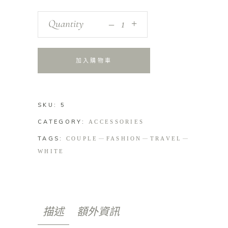
_
Quantity
+
加入購物車
SKU:
5
CATEGORY:
ACCESSORIES
TAGS:
COUPLE
FASHION
TRAVEL
WHITE
描述
額外資訊