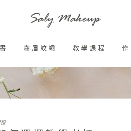
書
霧眉紋繡
教學課程
作
課程