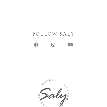
FOLLOW SALY
U
E
P
K
A
-
M
E
-
Y
E
G
B
N
R
I
O
D
W
A
L
M