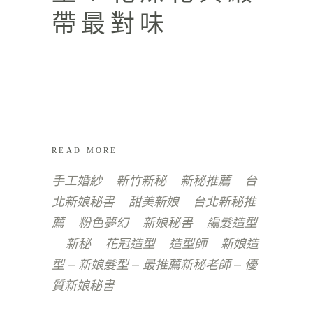
帶最對味
READ MORE
手工婚紗
新竹新秘
新秘推薦
台
北新娘秘書
甜美新娘
台北新秘推
薦
粉色夢幻
新娘秘書
編髮造型
新秘
花冠造型
造型師
新娘造
型
新娘髮型
最推薦新秘老師
優
質新娘秘書