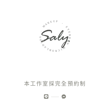
U
E
P
K
A
-
M
E
-
Y
E
G
B
N
R
I
O
D
W
A
L
M
B
I
O
C
R
本工作室採完全預約制