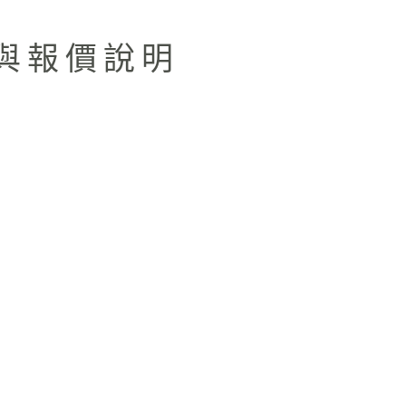
務與報價說明
）