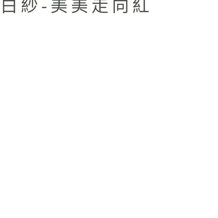
白紗-美美走向紅