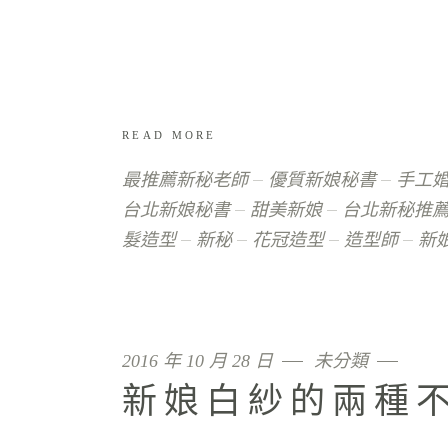
READ MORE
最推薦新秘老師
優質新娘秘書
手工
台北新娘秘書
甜美新娘
台北新秘推
髮造型
新秘
花冠造型
造型師
新
2016 年 10 月 28 日
未分類
新娘白紗的兩種