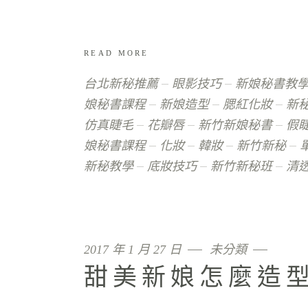
READ MORE
台北新秘推薦
眼影技巧
新娘秘書教
娘秘書課程
新娘造型
腮紅化妝
新
仿真睫毛
花瓣唇
新竹新娘秘書
假
娘秘書課程
化妝
韓妝
新竹新秘
新秘教學
底妝技巧
新竹新秘班
清
2017 年 1 月 27 日
未分類
甜美新娘怎麼造