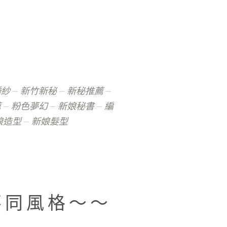
婚紗
新竹新秘
新秘推薦
薦
粉色夢幻
新娘秘書
編
娘造型
新娘髮型
不同風格～～