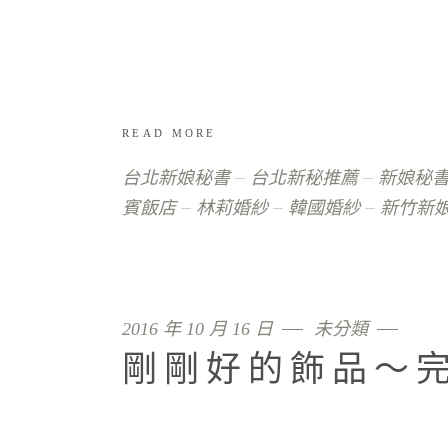
READ MORE
台北新娘秘書
台北新秘推薦
新娘秘
賓飯店
林莉婚紗
韓國婚紗
新竹新
2016 年 10 月 16 日
未分類
剛剛好的飾品～