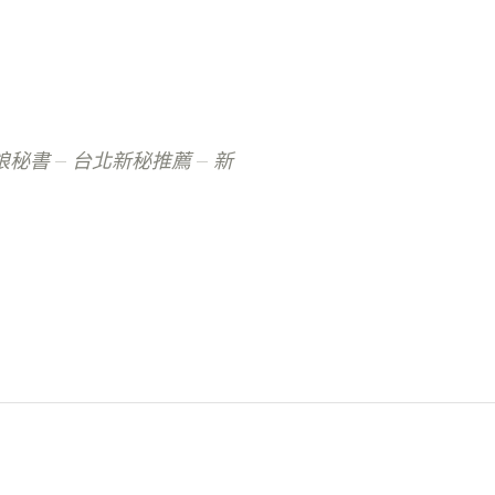
娘秘書
台北新秘推薦
新