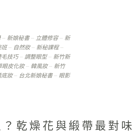
學
新娘秘書
立體修容
新
秘班
自然妝
新秘課程
睫毛技巧
調整眼型
新竹新
單眼皮化妝
韓風妝
新竹
透底妝
台北新娘秘書
眼影
型？乾燥花與緞帶最對味