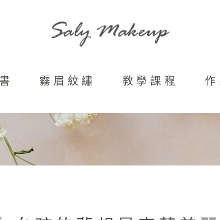
書
霧眉紋繡
教學課程
作